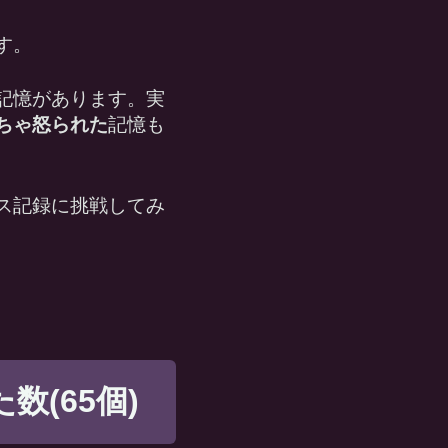
す。
記憶があります。実
ちゃ怒られた
記憶も
ス記録に挑戦してみ
数(65個)