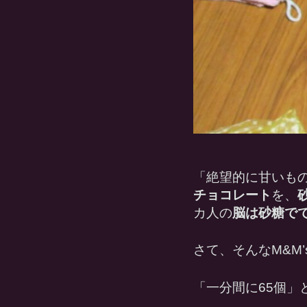
「絶望的に甘いもの
チョコレート
を、
カ人の
脳は砂糖で
さて、そんなM&M
「一分間に65個」