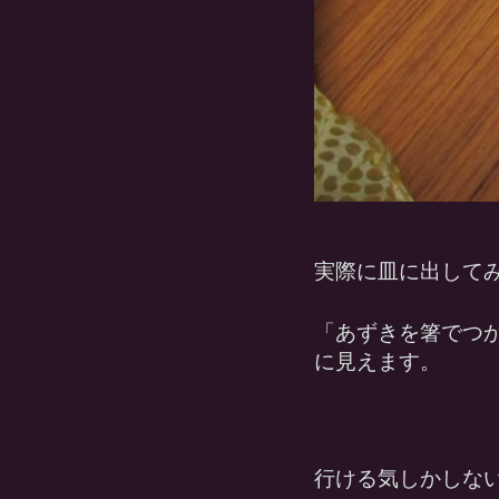
実際に皿に出して
「あずきを箸でつ
に見えます。
行ける気しかしな