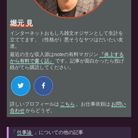
堀元 見
インターネットおもしろ雑文オジサンとして生計を
立ててます。（性格が）悪そうなヤツはだいたい友
達。
最近の主な収入源はnoteの有料マガジン
『炎上する
から有料で書く話』
です。記事が面白かったら投げ
銭がてら購読してください。
詳しいプロフィールは
こちら
。お仕事依頼は
お問い
合わせ
からどうぞ。
「
仕事論
」についての他の記事