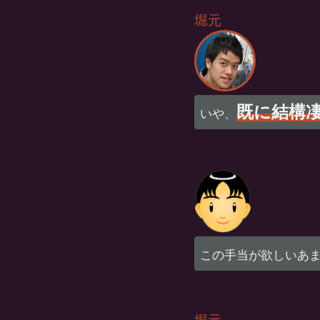
堀元
既に結構
いや、
この手当が欲しいあ