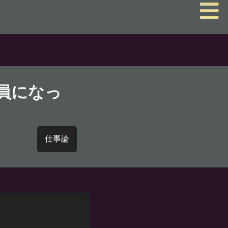
員になっ
仕事論