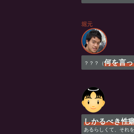
堀元
何を言っ
？？？（
しかるべき性
あるらしくて、それ