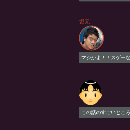
堀元
マジかよ！！スゲー
この話のすごいとこ