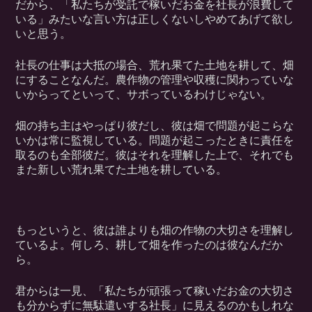
だから、「私たちが受託で稼いだお金を社長が浪費して
いる」みたいな言い方は正しくないしやめてあげて欲し
いと思う。
社長の仕事は大抵の場合、荒れ果てた土地を耕して、畑
にすることなんだ。農作物の管理や収穫に関わっていな
いからってといって、サボっているわけじゃない。
畑の持ち主はやっぱり彼だし、彼は畑で問題が起こらな
いかは常に監視している。問題が起こったときに責任を
取るのも全部彼だ。彼はそれを理解した上で、それでも
また新しい荒れ果てた土地を耕している。
もっというと、彼は誰よりも畑の作物の大切さを理解し
ているよ。何しろ、耕して畑を作ったのは彼なんだか
ら。
君からは一見、「私たちが頑張って稼いだお金の大切さ
も分からずに無駄遣いする社長」に見えるのかもしれな