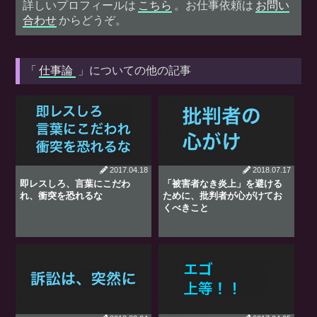
詳しいプロフィールは
こちら
。お仕事依頼は
お問い
合わせ
からどうぞ。
「
仕事論
」についての他の記事
2017.04.18
2018.07.17
即レスしろ、言葉にこだわ
「被害者なき炎上」を避ける
れ、衝突を恐れるな
ために、批判者が心がけてお
くべきこと