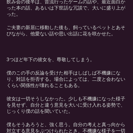
飲み会の後半は、昔流行ったゲームの話や、最近面白か
った本の話、あるいは下世話な冗談で、大いに盛り上が
った。
ご夫妻の新居に移動した後も、飼っているペットとあそ
びながら、他愛ない話や思い出話に花を咲かせた。
3つほど年下の彼女を、尊敬してしまう。
僕のこの手の反論を受けた相手はしばしば不機嫌にな
り、対話を拒否する。場合によっては、二度と会わない
くらい関係性が壊れることもある。
彼女は一切そうしなかった。少しも不機嫌になった様子
を見せず、自分と違う意見を大いに受け入れる姿勢で、
じっくり僕の話を聞いていた。
僕もそうあろうと、強く思う。自分の考えと真っ向から
対立する意見をぶつけられたとき、不機嫌な様子を一切