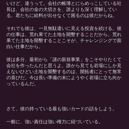
いけど、違うって。会社の帳簿とにらめっこしている社
長は、会社の金の大切さを、誰よりも深く理解してい
る。君たちに給料が出せなくて困るのは彼だからね。
それでも彼は、一見無駄遣いに見える投資を続ける。彼
の仕事は、荒れ果てた土地を開墾することだから。荒れ
果てた土地を開墾することこそが、チャレンジングで面
白い仕事だから。
彼は多分、最初から「謎の新規事業」をこそやりたくて
会社を作ったんだと思うよ。誰から見ても岩場にしか見
えないひどい土地を開墾するのは、開拓者にとって無常
の喜びだ。今は長い準備の末にようやく岩場に立ち向か
っているんだ。
さて、彼の持っている最も強いカードの話をしよう。
一般に、強い責任は強い権力に紐づいている。