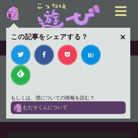
×
この記事をシェアする？
B!
「社長が謎の新規事業に金を
使う」と愚痴を言う彼女に、
僕はケンカを売った
もしくは、僕についての情報を読む？
2018年6月15日
仕事論
むだそくんについて