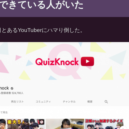
できている人がいた
あるYouTuberにハマり倒した。