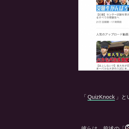
「
QuizKnock
」とい
彼らは、前述の「