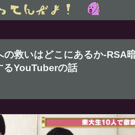
への救いはどこにあるか-RSA
るYouTuberの話