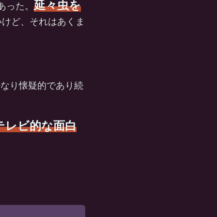
延々虫を
あった。
いけど、それはあくま
かなり懐疑的であり続
テレビ的な面白