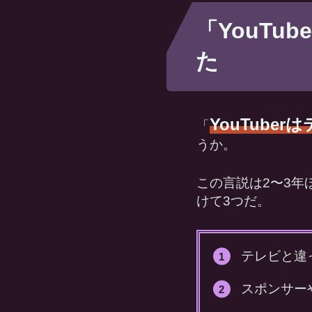
「YouT
た
YouTube
「
うか。
この言説は2〜3
けて3つだ。
テレビと違
スポンサー