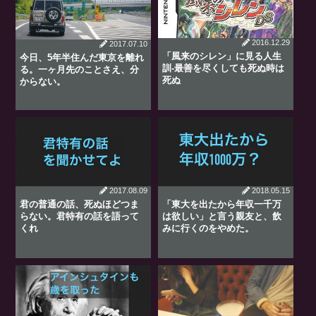
2016.12.29
2017.07.10
「風来のシレン」に見る人生
今日、5年半住んだ東京を離れ
訓-最善を尽くしても死ぬ時は
る。一ヶ月先のことさえ、分
死ぬ
からない。
2017.08.09
2018.05.15
君の普通の話、死ぬほどつま
「東大を出たから年収一千万
らない。君特有の話を語って
は欲しい」と言う親友と、飲
くれ
みに行くのをやめた。