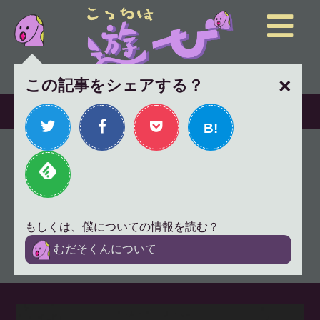
×
この記事をシェアする？
B!
「我々は皆どこかおかしい」
という慣用句の数理的証明~凡
人のジレンマ
もしくは、僕についての情報を読む？
2017年10月23日
エッセイ
むだそくんについて