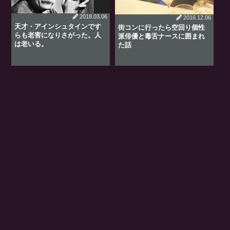
2018.03.06
2016.12.06
天才・アインシュタインです
街コンに行ったら空回り個性
らも老害になりさがった。人
派俳優と毒舌ナースに囲まれ
は老いる。
た話